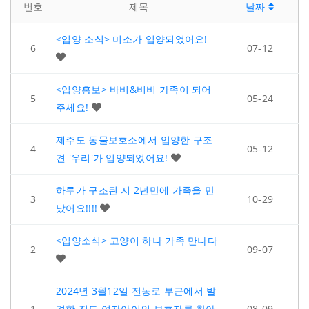
번호
제목
날짜
<입양 소식> 미소가 입양되었어요!
6
07-12
<입양홍보> 바비&비비 가족이 되어
5
05-24
주세요!
제주도 동물보호소에서 입양한 구조
4
05-12
견 '우리'가 입양되었어요!
하루가 구조된 지 2년만에 가족을 만
3
10-29
났어요!!!!
<입양소식> 고양이 하나 가족 만나다
2
09-07
2024년 3월12일 전농로 부근에서 발
1
견한 진도 여자아이의 보호자를 찾아
08-09