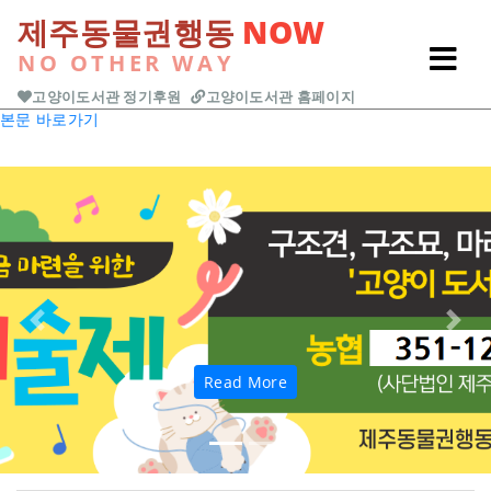
<모래 기부에 감사드립니
제주동물권행동
NOW
다!> > 기부및 후원물품
NO OTHER WAY
고양이도서관 정기후원
고양이도서관 홈페이지
본문 바로가기
Previous
Next
Read More