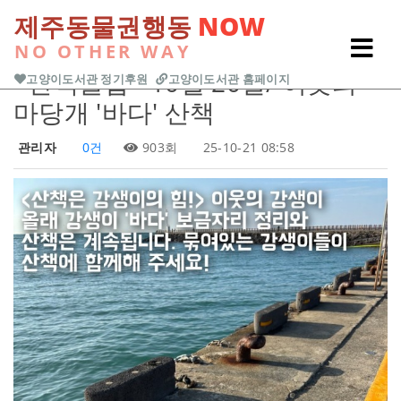
본문 바로가기
제주동물권행동
NOW
NO OTHER WAY
Previous
Next
<산책클럽> 10월 20일/ 이웃의
고양이도서관 정기후원
고양이도서관 홈페이지
마당개 '바다' 산책
관리자
0건
903회
25-10-21 08:58