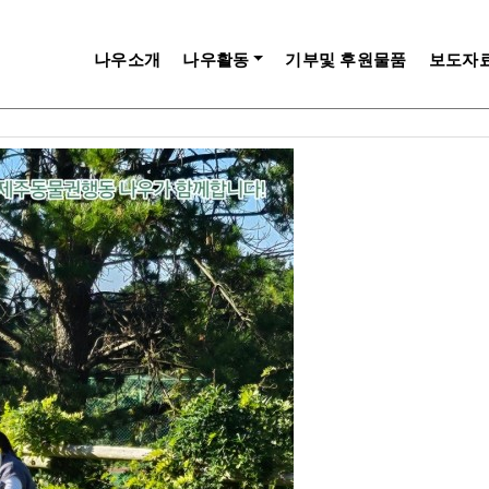
사> 산책클럽/ 산책은 강생이의 힘!
나우소개
나우활동
기부및 후원물품
보도자