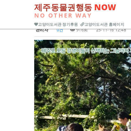
본문 바로가기
제주동물권행동
NOW
Previous
NO OTHER WAY
<11월 13, 15일 산책봉
고양이도서관 정기후원
고양이도서관 홈페이지
관리자
0건
916회
25-11-16 12:48