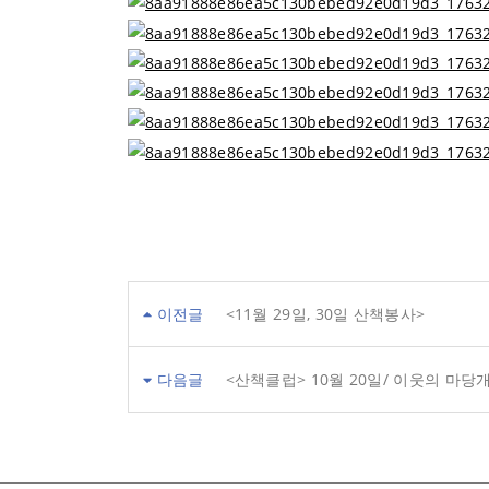
이전글
<11월 29일, 30일 산책봉사>
다음글
<산책클럽> 10월 20일/ 이웃의 마당개