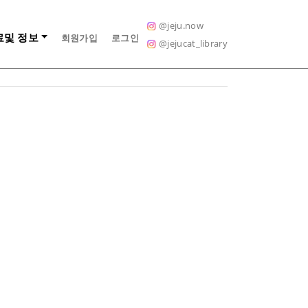
Next
@jeju.now
료및 정보
회원가입
로그인
@jejucat_library