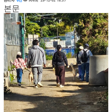
관리자
0건
906회
25-12-02 18:37
본문