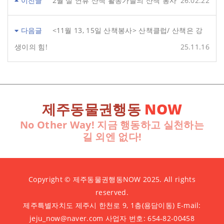
이전글
2월 설 연휴 산책 활동가들의 산책 봉사
26.02.22
다음글
<11월 13, 15일 산책봉사> 산책클럽/ 산책은 강
생이의 힘!
25.11.16
제주동물권행동
NOW
No Other Way! 지금 행동하고 실천하는
길 외엔 없다!
Copyright © 제주동물권행동NOW 2025. All rights
reserved.
제주특별자치도 제주시 한천로 9, 1층(용담이동) E-mail:
jeju_now@naver.com 사업자 번호: 654-82-00458